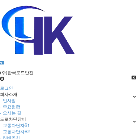
(주)한국로드안전
로그인
회사소개
- 인사말
- 주요현황
- 오시는 길
도로차단장비
- 교통차단차B1
- 교통차단차B2
- 라바콘차