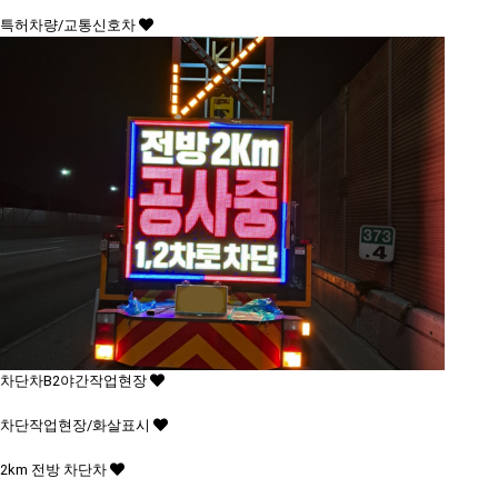
특허차량/교통신호차
차단차B2야간작업현장
차단작업현장/화살표시
2km 전방 차단차